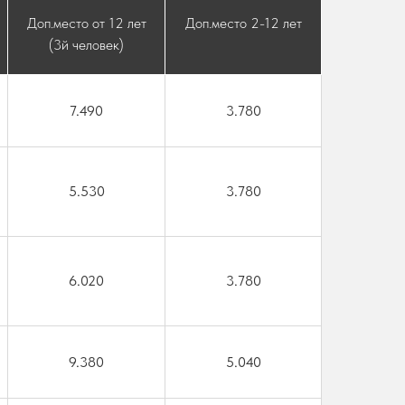
Доп.место от 12 лет
Доп.место 2-12 лет
(3й человек)
7.490
3.780
5.530
3.780
6.020
3.780
9.380
5.040