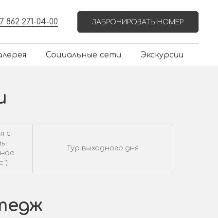
7 862 271-04-00
ЗАБРОНИРОВАТЬ НОМЕР
алерея
Социальные сети
Экскурсии
и
я с
мы
Тур выходного дня
дное
")
тедж