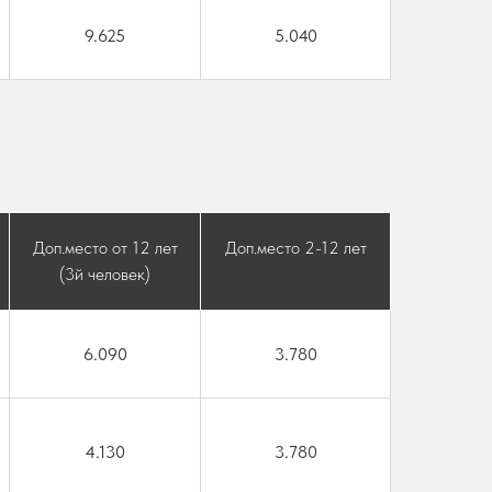
9.625
5.040
Доп.место от 12 лет
Доп.место 2-12 лет
(3й человек)
6.090
3.780
4.130
3.780