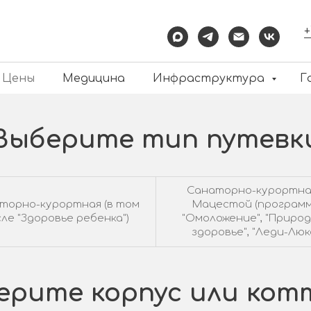
+
Цены
Медицина
Инфраструктура
Г
Выберите тип путевк
Санаторно-курортна
торно-курортная (в том
Мацестой (програм
ле "Здоровье ребенка")
"Омоложение", "Приро
здоровье", "Леди-Люкс
ерите корпус или кот