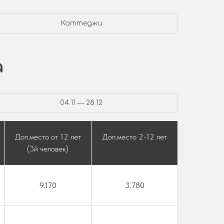
Коттеджи
а
04.11 — 28.12
Доп.место от 12 лет
Доп.место 2-12 лет
(3й человек)
9.170
3.780