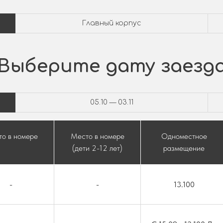
Главный корпус
Выберите дату заезд
05.10 — 03.11
о в номере
Место в номере
Одноместное
(дети 2-12 лет)
размещение
-
-
13.100