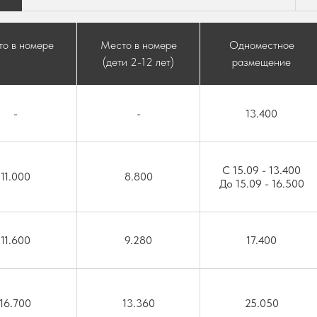
о в номере
Место в номере
Одноместное
(дети 2-12 лет)
размещение
-
-
13.400
C 15.09 - 13.400
11.000
8.800
До 15.09 - 16.500
11.600
9.280
17.400
16.700
13.360
25.050