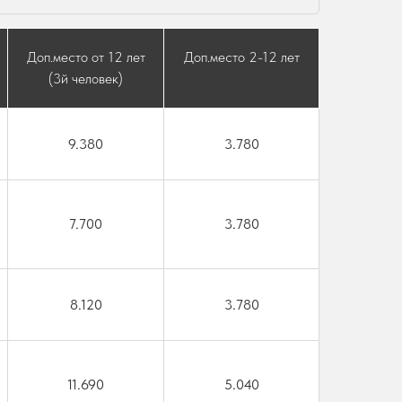
Доп.место от 12 лет
Доп.место 2-12 лет
(3й человек)
9.380
3.780
7.700
3.780
8.120
3.780
11.690
5.040