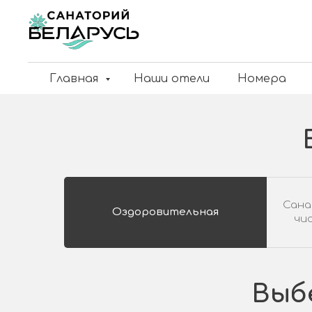
Главная
Наши отели
Номера
Сана
Оздоровительная
чис
Выб