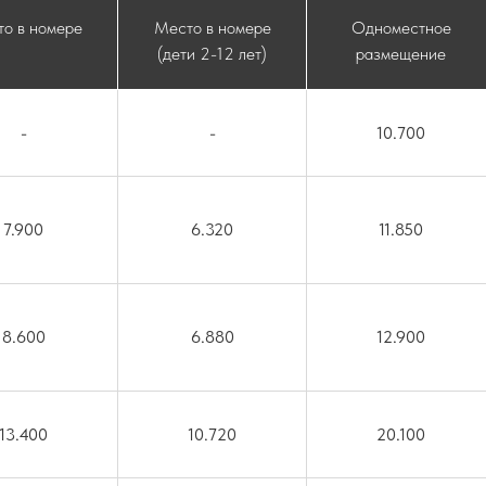
о в номере
Место в номере
Одноместное
(дети 2-12 лет)
размещение
-
-
10.700
7.900
6.320
11.850
8.600
6.880
12.900
13.400
10.720
20.100