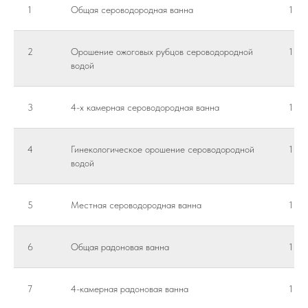
1
Общая сероводородная ванна
1 пр
2
Орошение ожоговых рубцов сероводородной
1 пр
водой
3
4-х камерная сероводородная ванна
1 пр
4
Гинекологическое орошение сероводородной
1 пр
водой
5
Местная сероводородная ванна
1 пр
6
Общая радоновая ванна
1 пр
7
4-камерная радоновая ванна
1 пр