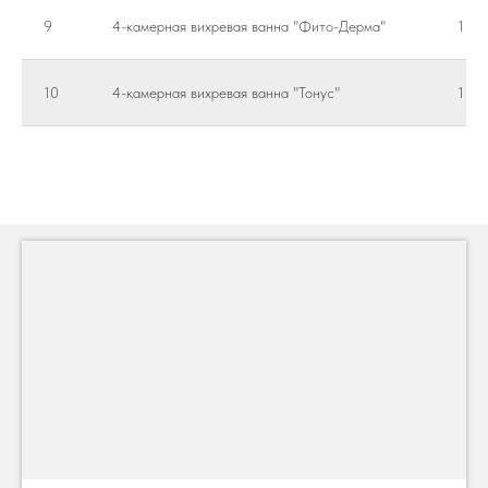
9
4-камерная вихревая ванна "Фито-Дерма"
1 пр
10
4-камерная вихревая ванна "Тонус"
1 пр