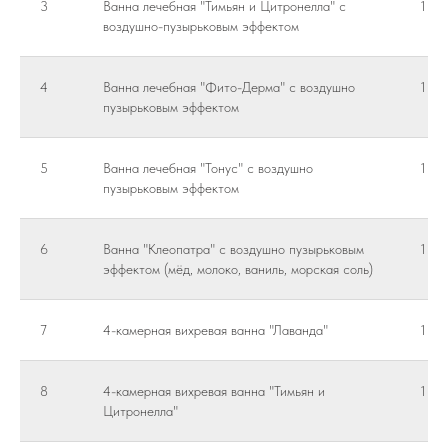
3
Ванна лечебная "Тимьян и Цитронелла" с
1 пр
воздушно-пузырьковым эффектом
4
Ванна лечебная "Фито-Дерма" с воздушно
1 пр
пузырьковым эффектом
5
Ванна лечебная "Тонус" с воздушно
1 пр
пузырьковым эффектом
6
Ванна "Клеопатра" с воздушно пузырьковым
1 пр
эффектом (мёд, молоко, ваниль, морская соль)
7
4-камерная вихревая ванна "Лаванда"
1 пр
8
4-камерная вихревая ванна "Тимьян и
1 пр
Цитронелла"