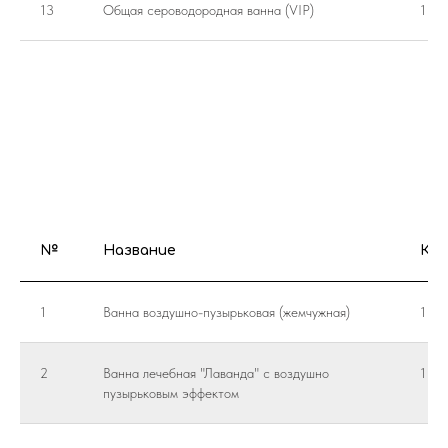
13
Общая сероводородная ванна (VIP)
1 пр
№
Название
Кол
1
Ванна воздушно-пузырьковая (жемчужная)
1 пр
2
Ванна лечебная "Лаванда" с воздушно
1 пр
пузырьковым эффектом