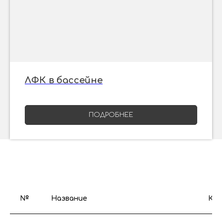
ЛФК в бассейне
ПОДРОБНЕЕ
№
Название
Кол