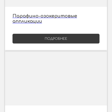
Парафино-озокеритовые
аппликации
ПОДРОБНЕЕ