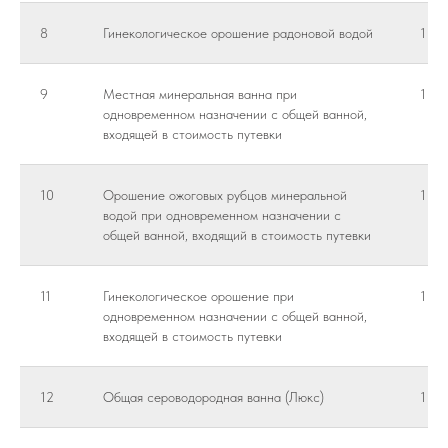
8
Гинекологическое орошение радоновой водой
1 пр
9
Местная минеральная ванна при
1 пр
одновременном назначении с общей ванной,
входящей в стоимость путевки
10
Орошение ожоговых рубцов минеральной
1 пр
водой при одновременном назначении с
общей ванной, входящий в стоимость путевки
11
Гинекологическое орошение при
1 пр
одновременном назначении с общей ванной,
входящей в стоимость путевки
12
Общая сероводородная ванна (Люкс)
1 пр